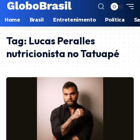
Home
Brasil
Entretenimento
Política
S
Tag:
Lucas Peralles
nutricionista no Tatuapé