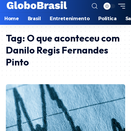
Home
Brasil
Entretenimento
Política
S
Tag:
O que aconteceu com
Danilo Regis Fernandes
Pinto