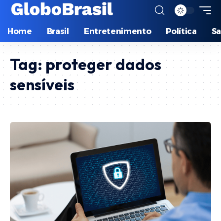
Home
Brasil
Entretenimento
Política
S
Tag:
proteger dados
sensíveis