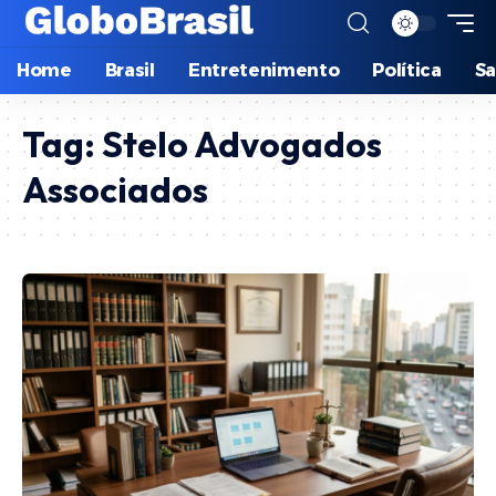
Home
Brasil
Entretenimento
Política
S
Tag:
Stelo Advogados
Associados