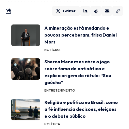
Twitter
A mineração está mudando e
poucos perceberam, frisa Daniel
Mors
NOTÍCIAS
Sheron Menezzes abre o jogo
sobre fama de antipática e
explica origem do rótulo: “Sou
gaúcha”
ENTRETENIMENTO
Religião e política no Brasil: como
a fé influencia decisões, eleições
e o debate público
POLÍTICA