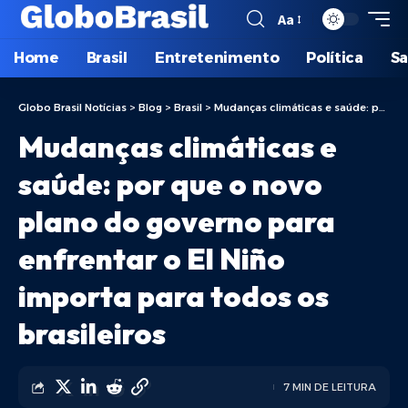
Aa
Home
Brasil
Entretenimento
Política
S
Globo Brasil Notícias
>
Blog
>
Brasil
>
Mudanças climáticas e saúde: por que o novo plano do governo para enfrentar o El Niño importa para todos os brasileiros
Mudanças climáticas e
saúde: por que o novo
plano do governo para
enfrentar o El Niño
importa para todos os
brasileiros
7 MIN DE LEITURA