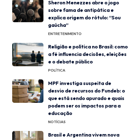
Sheron Menezzes abre o jogo
sobre fama de antipática e
explica origem do rótulo: “Sou
gaúcha”
ENTRETENIMENTO
Religião e política no Brasil: como
a fé influencia decisões, eleições
e o debate público
POLÍTICA
MPF investiga suspeita de
desvio de recursos do Fundeb: o
que está sendo apurado e quais
podem ser os impactos para a
educação
NOTÍCIAS
Brasil e Argentina vivem nova