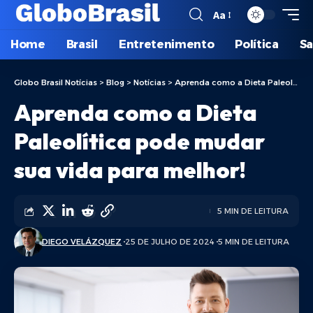
Aa
Home
Brasil
Entretenimento
Política
S
Globo Brasil Notícias
>
Blog
>
Notícias
>
Aprenda como a Dieta Paleolítica pode mudar sua vida para melhor!
Aprenda como a Dieta
Paleolítica pode mudar
sua vida para melhor!
5 MIN DE LEITURA
DIEGO VELÁZQUEZ
25 DE JULHO DE 2024
5 MIN DE LEITURA