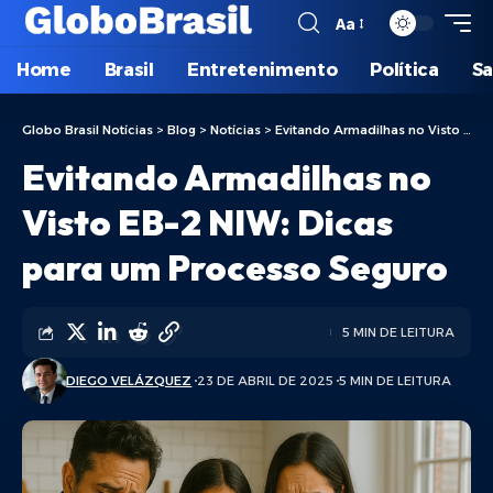
Aa
Home
Brasil
Entretenimento
Política
S
Globo Brasil Notícias
>
Blog
>
Notícias
>
Evitando Armadilhas no Visto EB-2 NIW: Dicas para um Processo Seguro
Evitando Armadilhas no
Visto EB-2 NIW: Dicas
para um Processo Seguro
5 MIN DE LEITURA
DIEGO VELÁZQUEZ
23 DE ABRIL DE 2025
5 MIN DE LEITURA