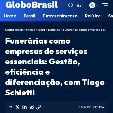
Aa
Home
Brasil
Entretenimento
Política
S
Globo Brasil Notícias
>
Blog
>
Notícias
>
Funerárias como empresas de serviços essenciais: Gestão, eficiência e diferenciação, com Tiago Schietti
Funerárias como
empresas de serviços
essenciais: Gestão,
eficiência e
diferenciação, com Tiago
Schietti
5 MIN DE LEITURA