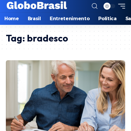
Home
Brasil
Entretenimento
Política
S
Tag:
bradesco