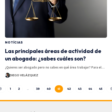
NOTÍCIAS
Las principales áreas de actividad de
un abogado: ¿sabes cuáles son?
¿Quieres ser abogado pero no sabes en qué área trabajar? Para el…
DIEGO VELÁZQUEZ
1
2
…
39
40
41
42
43
44
45