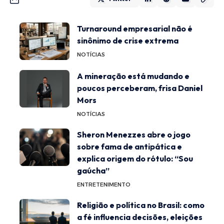
Turnaround empresarial não é
sinônimo de crise extrema
NOTÍCIAS
A mineração está mudando e
poucos perceberam, frisa Daniel
Mors
NOTÍCIAS
Sheron Menezzes abre o jogo
sobre fama de antipática e
explica origem do rótulo: “Sou
gaúcha”
ENTRETENIMENTO
Religião e política no Brasil: como
a fé influencia decisões, eleições