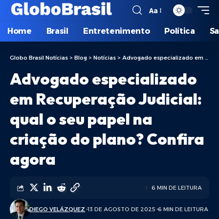
Aa
Home
Brasil
Entretenimento
Política
S
Globo Brasil Notícias
>
Blog
>
Notícias
>
Advogado especializado em Recuperação Judicial: qual o seu papel na criação do plano? Confira agora
Advogado especializado
em Recuperação Judicial:
qual o seu papel na
criação do plano? Confira
agora
6 MIN DE LEITURA
DIEGO VELÁZQUEZ
13 DE AGOSTO DE 2025
6 MIN DE LEITURA