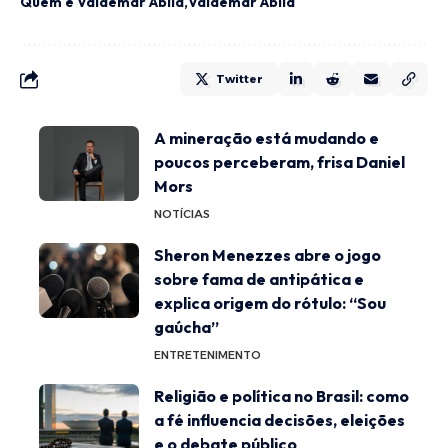
Quem é Valdemar Abila
Valdemar Abila
Twitter
A mineração está mudando e
poucos perceberam, frisa Daniel
Mors
NOTÍCIAS
Sheron Menezzes abre o jogo
sobre fama de antipática e
explica origem do rótulo: “Sou
gaúcha”
ENTRETENIMENTO
Religião e política no Brasil: como
a fé influencia decisões, eleições
e o debate público