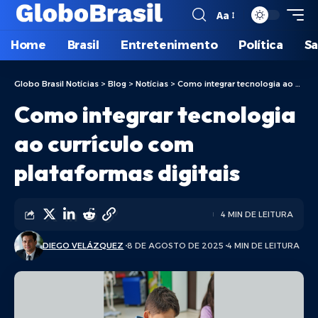
Aa
Home
Brasil
Entretenimento
Política
S
Globo Brasil Notícias
>
Blog
>
Notícias
>
Como integrar tecnologia ao currículo com plataformas digitais
Como integrar tecnologia
ao currículo com
plataformas digitais
4 MIN DE LEITURA
DIEGO VELÁZQUEZ
8 DE AGOSTO DE 2025
4 MIN DE LEITURA