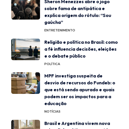
Sheron Menezzes abre o jogo
sobre fama de antipática e
explica origem do rótulo: “Sou
gaúcha”
ENTRETENIMENTO
Religião e política no Brasil: como
a fé influencia decisões, eleições
e o debate público
POLÍTICA
MPF investiga suspeita de
desvio de recursos do Fundeb: o
que está sendo apurado e quais
podem ser os impactos para a
educação
NOTÍCIAS
Brasil e Argentina vivem nova