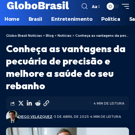
Aa
Home
Brasil
Entretenimento
Política
S
Globo Brasil Notícias
>
Blog
>
Notícias
>
Conheça as vantagens da pecuária de precisão e melhore a saúde do seu rebanho
Conheça as vantagens da
pecuária de precisão e
melhore a saúde do seu
rebanho
4 MIN DE LEITURA
DIEGO VELÁZQUEZ
3 DE ABRIL DE 2025
4 MIN DE LEITURA