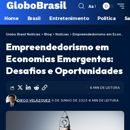
Aa
Home
Brasil
Entretenimento
Política
S
Globo Brasil Notícias
>
Blog
>
Notícias
>
Empreendedorismo em Economias Emergentes: Desafios e Oportunidades
Empreendedorismo em
Economias Emergentes:
Desafios e Oportunidades
6 MIN DE LEITURA
DIEGO VELÁZQUEZ
5 DE JUNHO DE 2023
6 MIN DE LEITURA