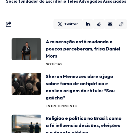
Sócio fundador do Escritório Teles Advogados Associados
Twitter
A mineração está mudando e
poucos perceberam, frisa Daniel
Mors
NOTÍCIAS
Sheron Menezzes abre o jogo
sobre fama de antipática e
explica origem do rótulo: “Sou
gaúcha”
ENTRETENIMENTO
Religião e política no Brasil: como
a fé influencia decisões, eleições
e o debate público