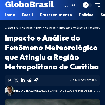
Aa
Home
Brasil
Entretenimento
Política
S
Globo Brasil Notícias
>
Blog
>
Notícias
>
Impacto e Análise do Fenômeno Meteorológico que Atingiu a Região Metropolitana de Curitiba
Impacto e Análise do
Fenômeno Meteorológico
que Atingiu a Região
Metropolitana de Curitiba
5 MIN DE LEITURA
DIEGO VELÁZQUEZ
12 DE JANEIRO DE 2026
5 MIN DE LEITURA