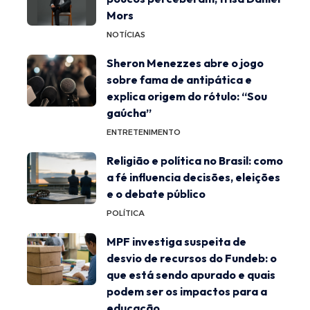
Mors
NOTÍCIAS
Sheron Menezzes abre o jogo
sobre fama de antipática e
explica origem do rótulo: “Sou
gaúcha”
ENTRETENIMENTO
Religião e política no Brasil: como
a fé influencia decisões, eleições
e o debate público
POLÍTICA
MPF investiga suspeita de
desvio de recursos do Fundeb: o
que está sendo apurado e quais
podem ser os impactos para a
educação