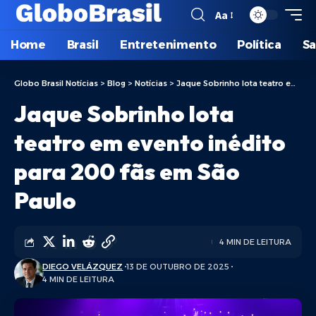
Aa
Home
Brasil
Entretenimento
Política
S
Globo Brasil Notícias
>
Blog
>
Notícias
>
Jaque Sobrinho lota teatro em evento inédito para 200 fãs em São Paulo
Jaque Sobrinho lota
teatro em evento inédito
para 200 fãs em São
Paulo
4 MIN DE LEITURA
DIEGO VELÁZQUEZ
13 DE OUTUBRO DE 2025
4 MIN DE LEITURA