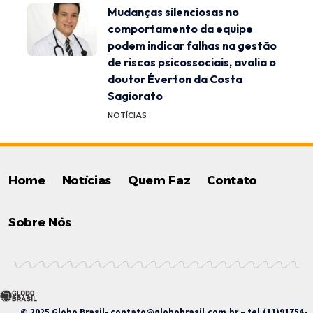
Mudanças silenciosas no
comportamento da equipe
podem indicar falhas na gestão
de riscos psicossociais, avalia o
doutor Éverton da Costa
Sagiorato
NOTÍCIAS
Home
Notícias
Quem Faz
Contato
Sobre Nós
© 2025 Globo Brasil-
contato@globobrasil.com.br
– tel.(11)91754-