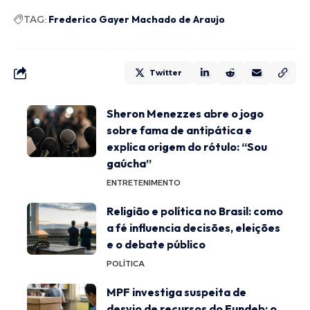
TAG:
Frederico Gayer Machado de Araujo
Twitter
Sheron Menezzes abre o jogo
sobre fama de antipática e
explica origem do rótulo: “Sou
gaúcha”
ENTRETENIMENTO
Religião e política no Brasil: como
a fé influencia decisões, eleições
e o debate público
POLÍTICA
MPF investiga suspeita de
desvio de recursos do Fundeb: o