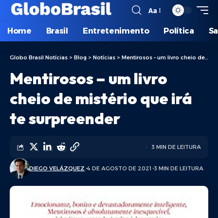
Aa
Home
Brasil
Entretenimento
Política
S
Globo Brasil Notícias
>
Blog
>
Notícias
>
Mentirosos – um livro cheio de mistério que irá te surpreender
Mentirosos – um livro
cheio de mistério que irá
te surpreender
3 MIN DE LEITURA
DIEGO VELÁZQUEZ
4 DE AGOSTO DE 2021
3 MIN DE LEITURA