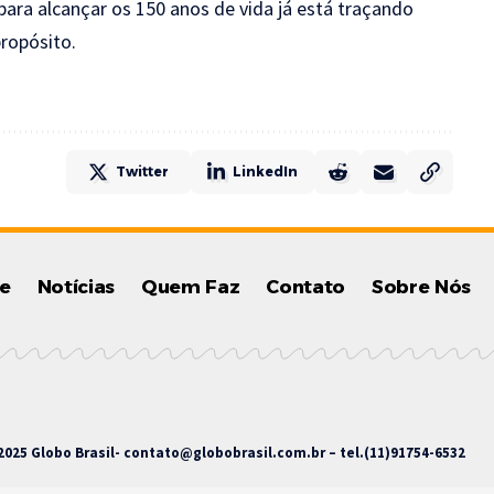
ara alcançar os 150 anos de vida já está traçando
ropósito.
Twitter
LinkedIn
e
Notícias
Quem Faz
Contato
Sobre Nós
025 Globo Brasil-
contato@globobrasil.com.br
– tel.(11)91754-6532