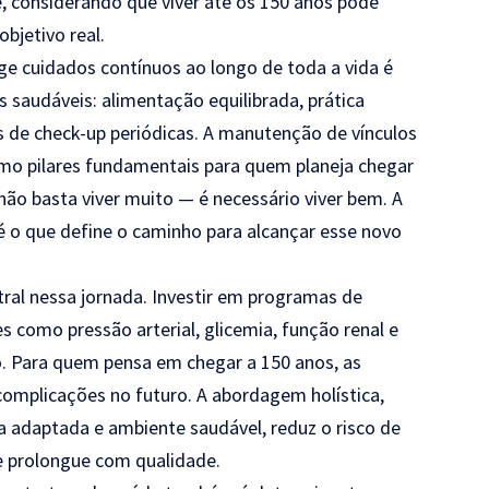
e, considerando que viver até os 150 anos pode
bjetivo real.
ge cuidados contínuos ao longo de toda a vida é
s saudáveis: alimentação equilibrada, prática
es de check-up periódicas. A manutenção de vínculos
mo pilares fundamentais para quem planeja chegar
não basta viver muito — é necessário viver bem. A
 é o que define o caminho para alcançar esse novo
ral nessa jornada. Investir em programas de
 como pressão arterial, glicemia, função renal e
o. Para quem pensa em chegar a 150 anos, as
complicações no futuro. A abordagem holística,
ca adaptada e ambiente saudável, reduz o risco de
se prolongue com qualidade.