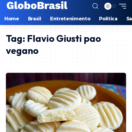
Home
Brasil
Entretenimento
Política
S
Tag:
Flavio Giusti pao
vegano