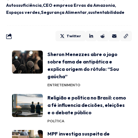
Autossuficiência
CEO empresa Ervas da Amazonia
Espaços verdes
Segurança Alimentar
sustentabilidade
Twitter
Sheron Menezzes abre o jogo
sobre fama de antipática e
explica origem do rótulo: “Sou
gaúcha”
ENTRETENIMENTO
Religião e política no Brasil: como
a fé influencia decisões, eleições
e o debate público
POLÍTICA
MPF investiga suspeita de