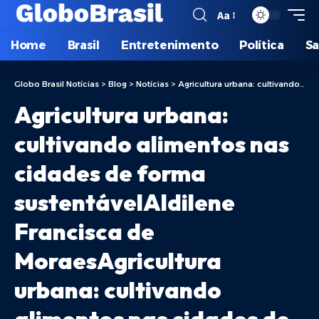
Aa
Home
Brasil
Entretenimento
Política
S
Globo Brasil Notícias
>
Blog
>
Notícias
>
Agricultura urbana: cultivando alimentos nas cidades de forma sustentávelAldilene Francisca de MoraesAgricultura urbana: cultivando alimentos nas cidades de forma sustentável
Agricultura urbana:
cultivando alimentos nas
cidades de forma
sustentávelAldilene
Francisca de
MoraesAgricultura
urbana: cultivando