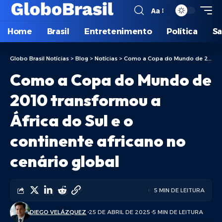
Aa
Home
Brasil
Entretenimento
Política
S
Globo Brasil Notícias
>
Blog
>
Notícias
>
Como a Copa do Mundo de 2010 transformou a África do Sul e o continente africano no cenário global
Como a Copa do Mundo de
2010 transformou a
África do Sul e o
continente africano no
cenário global
5 MIN DE LEITURA
DIEGO VELÁZQUEZ
25 DE ABRIL DE 2025
5 MIN DE LEITURA