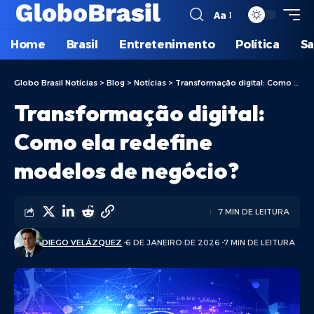
Aa
Home
Brasil
Entretenimento
Política
S
Globo Brasil Notícias
>
Blog
>
Notícias
>
Transformação digital: Como ela redefine modelos de negócio?
Transformação digital:
Como ela redefine
modelos de negócio?
7 MIN DE LEITURA
DIEGO VELÁZQUEZ
6 DE JANEIRO DE 2026
7 MIN DE LEITURA