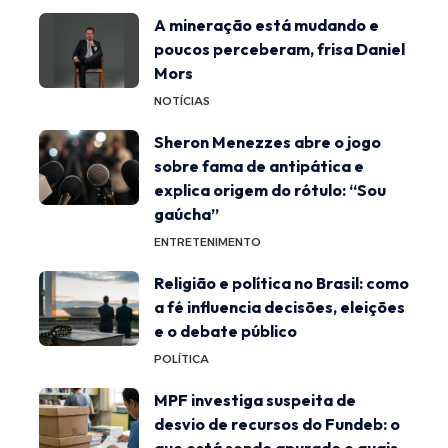
A mineração está mudando e
poucos perceberam, frisa Daniel
Mors
NOTÍCIAS
Sheron Menezzes abre o jogo
sobre fama de antipática e
explica origem do rótulo: “Sou
gaúcha”
ENTRETENIMENTO
Religião e política no Brasil: como
a fé influencia decisões, eleições
e o debate público
POLÍTICA
MPF investiga suspeita de
desvio de recursos do Fundeb: o
que está sendo apurado e quais