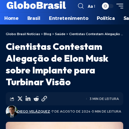
Aa
Home
Brasil
Entretenimento
Política
S
Globo Brasil Notícias
>
Blog
>
Saúde
>
Cientistas Contestam Alegação de Elon Musk sobre Implante para Turbinar Visão
Cientistas Contestam
Alegação de Elon Musk
sobre Implante para
Turbinar Visão
3 MIN DE LEITURA
DIEGO VELÁZQUEZ
7 DE AGOSTO DE 2024
3 MIN DE LEITURA