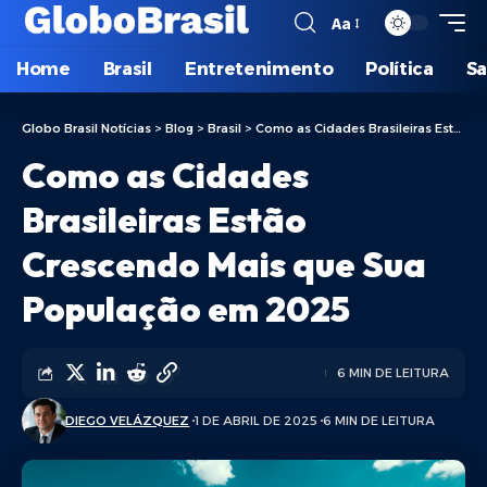
Aa
Home
Brasil
Entretenimento
Política
S
Globo Brasil Notícias
>
Blog
>
Brasil
>
Como as Cidades Brasileiras Estão Crescendo Mais que Sua População em 2025
Como as Cidades
Brasileiras Estão
Crescendo Mais que Sua
População em 2025
6 MIN DE LEITURA
DIEGO VELÁZQUEZ
1 DE ABRIL DE 2025
6 MIN DE LEITURA