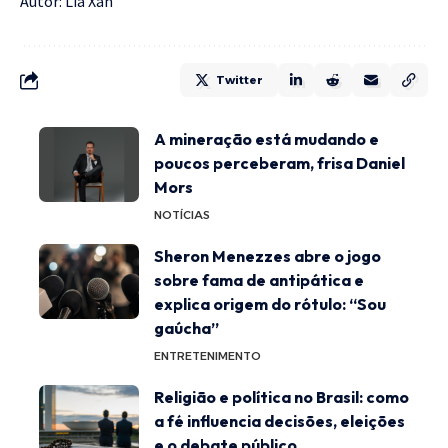
Autor: Lia Xan
Twitter
A mineração está mudando e
poucos perceberam, frisa Daniel
Mors
NOTÍCIAS
Sheron Menezzes abre o jogo
sobre fama de antipática e
explica origem do rótulo: “Sou
gaúcha”
ENTRETENIMENTO
Religião e política no Brasil: como
a fé influencia decisões, eleições
e o debate público