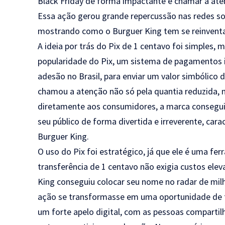
Black Friday de forma impactante e chamar a aten
Essa ação gerou grande repercussão nas redes so
mostrando como o Burguer King tem se reinvent
A ideia por trás do Pix de 1 centavo foi simples, 
popularidade do Pix, um sistema de pagamentos
adesão no Brasil, para enviar um valor simbólico 
chamou a atenção não só pela quantia reduzida, 
diretamente aos consumidores, a marca conseguiu
seu público de forma divertida e irreverente, ca
Burguer King.
O uso do Pix foi estratégico, já que ele é uma fe
transferência de 1 centavo não exigia custos el
King conseguiu colocar seu nome no radar de milh
ação se transformasse em uma oportunidade de f
um forte apelo digital, com as pessoas compartilh