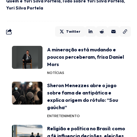
Quem é Yuri Silva Portela
Tudo sobre Yuri Silva Portela
Yuri Silva Portela
Twitter
A mineração está mudando e
poucos perceberam, frisa Daniel
Mors
NOTÍCIAS
Sheron Menezzes abre o jogo
sobre fama de antipática e
explica origem do rótulo: “Sou
gaúcha”
ENTRETENIMENTO
Religião e política no Brasil: como
a fé influencia decisões, eleições