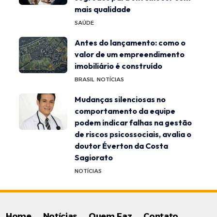
mais qualidade
SAÚDE
Antes do lançamento: como o
valor de um empreendimento
imobiliário é construído
BRASIL
NOTÍCIAS
Mudanças silenciosas no
comportamento da equipe
podem indicar falhas na gestão
de riscos psicossociais, avalia o
doutor Éverton da Costa
Sagiorato
NOTÍCIAS
Home
Notícias
Quem Faz
Contato