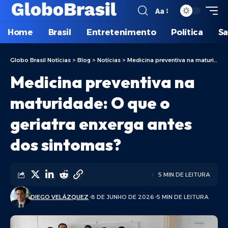
Aa
Home
Brasil
Entretenimento
Política
S
Globo Brasil Notícias
>
Blog
>
Notícias
>
Medicina preventiva na maturidade: O que o geriatra enxerga antes dos sintomas?
Medicina preventiva na
maturidade: O que o
geriatra enxerga antes
dos sintomas?
5 MIN DE LEITURA
DIEGO VELÁZQUEZ
8 DE JUNHO DE 2026
5 MIN DE LEITURA