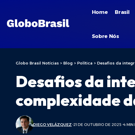
Home
Brasil
Sobre Nós
Globo Brasil Notícias
>
Blog
>
Política
>
Desafios da integ
Desafios da int
complexidade d
DIEGO VELÁZQUEZ
21 DE OUTUBRO DE 2025
4 MIN