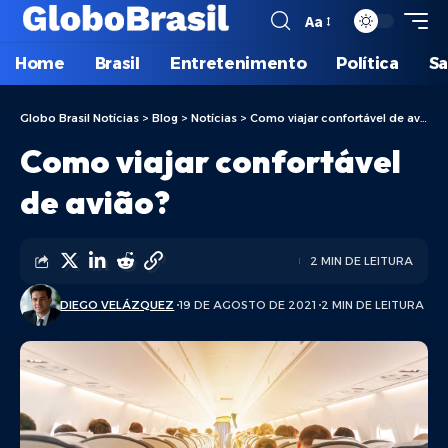
Aa
Home
Brasil
Entretenimento
Política
S
Globo Brasil Notícias
>
Blog
>
Notícias
>
Como viajar confortável de avião?
Como viajar confortável
de avião?
2 MIN DE LEITURA
DIEGO VELÁZQUEZ
19 DE AGOSTO DE 2021
2 MIN DE LEITURA