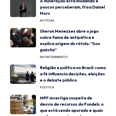
A mineração está mudando e
poucos perceberam, frisa Daniel
Mors
NOTÍCIAS
Sheron Menezzes abre o jogo
sobre fama de antipática e
explica origem do rótulo: “Sou
gaúcha”
ENTRETENIMENTO
Religião e política no Brasil: como
a fé influencia decisões, eleições
e o debate público
POLÍTICA
MPF investiga suspeita de
desvio de recursos do Fundeb: o
que está sendo apurado e quais